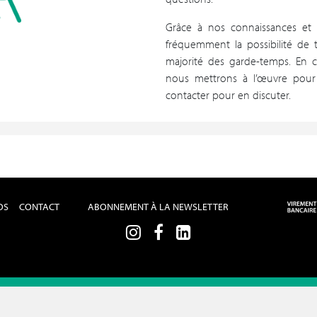
Grâce à nos connaissances et
fréquemment la possibilité de 
majorité des garde-temps. En 
nous mettrons à l’œuvre pour r
contacter pour en discuter.
OS
CONTACT
ABONNEMENT À LA NEWSLETTER