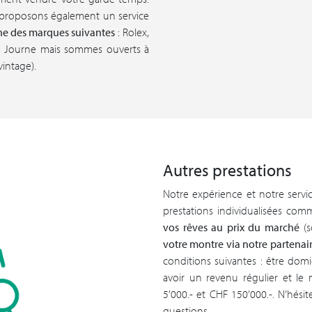
s proposons également un service
he des marques suivantes
: Rolex,
P. Journe mais sommes ouverts à
intage).
Autres prestations
Notre expérience et notre serv
prestations individualisées co
vos rêves au prix du marché
(s
votre montre via notre partenair
conditions suivantes : être domic
avoir un revenu régulier et le
5’000.- et CHF 150’000.-. N’hés
questions.