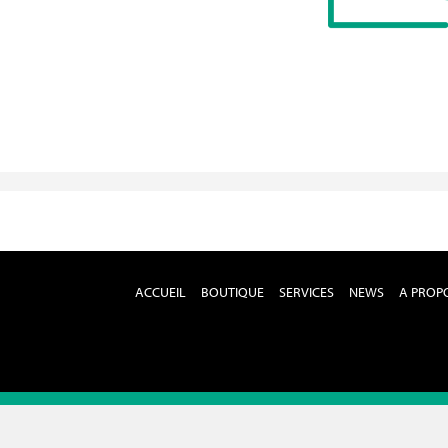
ACCUEIL
BOUTIQUE
SERVICES
NEWS
A PROP
© 2026 - TAWATCH TOUS DROITS RÉSERVÉS
CONDITIONS GÉNÉRALES D'UTILISATION