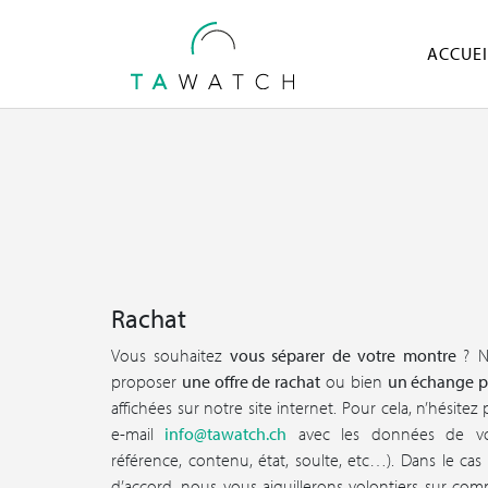
ACCUEI
Rachat
Vous souhaitez
vous séparer de votre montre
? 
proposer
une offre de rachat
ou bien
un échange p
affichées sur notre site internet. Pour cela, n’hésitez
e-mail
info@tawatch.ch
avec les données de vo
référence, contenu, état, soulte, etc…). Dans le ca
d’accord, nous vous aiguillerons volontiers sur co