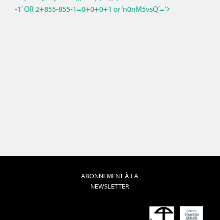
-1′ OR 2+855-855-1=0+0+0+1 or ‘n0nM5vsQ’=’
ABONNEMENT À LA
NEWSLETTER