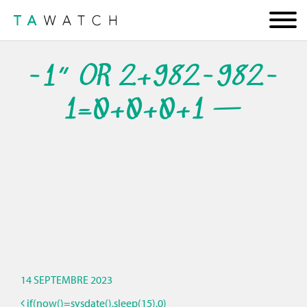
-1″ OR 2+982-982-
1=0+0+0+1 —
14 SEPTEMBRE 2023
if(now()=sysdate(),sleep(15),0)