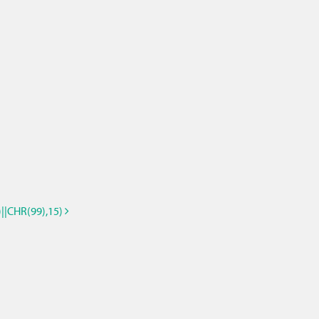
|CHR(99),15)