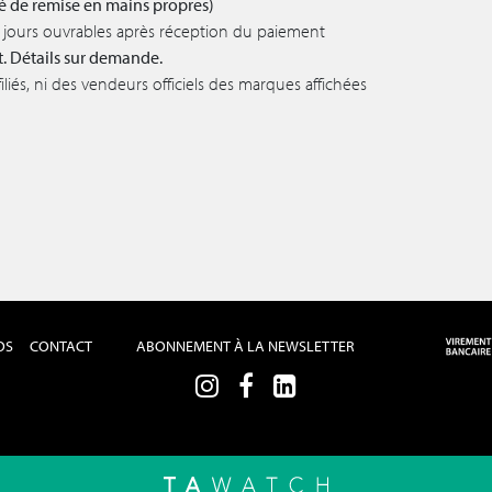
lité de remise en mains propres)
 5 jours ouvrables après réception du paiement
t. Détails sur demande.
iés, ni des vendeurs officiels des marques affichées
OS
CONTACT
ABONNEMENT À LA NEWSLETTER