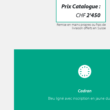
Prix Catalogue :
CHF
2'450
Remise en mains propres ou frais de
livraison offerts en Suisse
Cadran
Bleu ligné avec inscription en jaune du