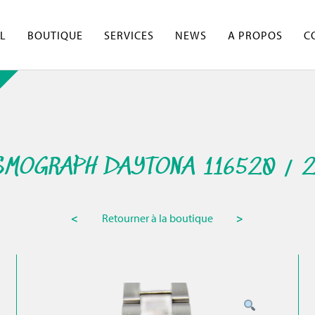
L
BOUTIQUE
SERVICES
NEWS
A PROPOS
C
SMOGRAPH DAYTONA 116520 / 2
<
Retourner à la boutique
>