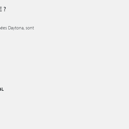
 ?
mées Daytona, sont
4L