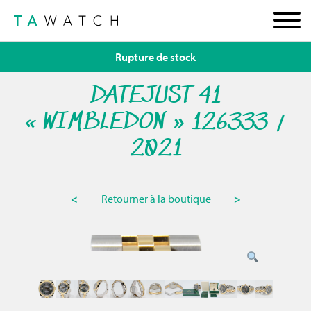
Rupture de stock
DATEJUST 41
« WIMBLEDON » 126333 /
2021
<
Retourner à la boutique
>