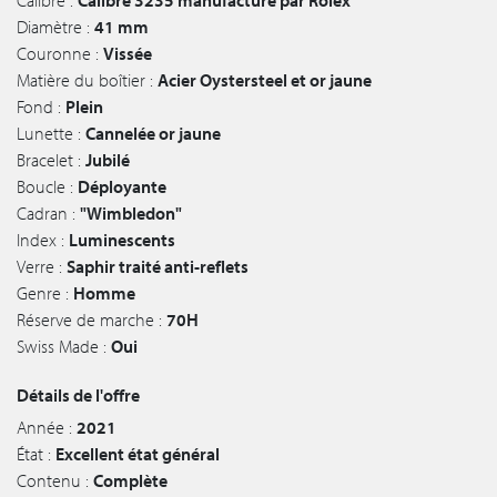
Calibre :
Calibre 3235 manufacturé par Rolex
Diamètre :
41 mm
Couronne :
Vissée
Matière du boîtier :
Acier Oystersteel et or jaune
Fond :
Plein
Lunette :
Cannelée or jaune
Bracelet :
Jubilé
Boucle :
Déployante
Cadran :
"Wimbledon"
Index :
Luminescents
Verre :
Saphir traité anti-reflets
Genre :
Homme
Réserve de marche :
70H
Swiss Made :
Oui
Détails de l'offre
Année :
2021
État :
Excellent état général
Contenu :
Complète