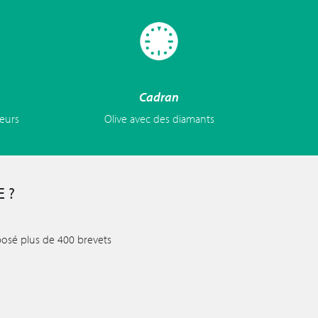
Cadran
leurs
Olive avec des diamants
 ?
posé plus de 400 brevets