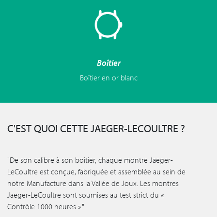
Boîtier
Boîtier en or blanc
C'EST QUOI CETTE JAEGER-LECOULTRE ?
"De son calibre à son boîtier, chaque montre Jaeger-
LeCoultre est conçue, fabriquée et assemblée au sein de
notre Manufacture dans la Vallée de Joux. Les montres
Jaeger-LeCoultre sont soumises au test strict du «
Contrôle 1000 heures »."