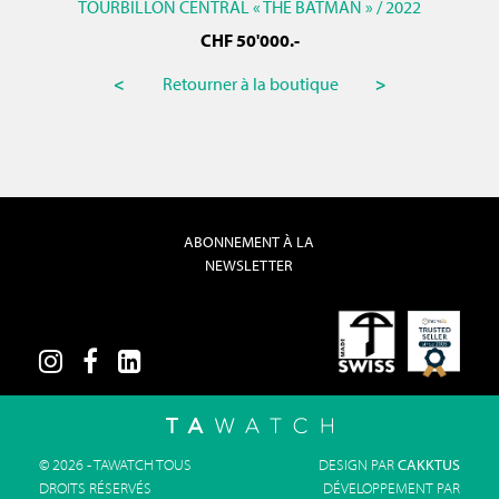
TOURBILLON CENTRAL « THE BATMAN » / 2022
CHF
50'000
.-
<
Retourner à la boutique
>
ABONNEMENT À LA
NEWSLETTER
© 2026 - TAWATCH TOUS
DESIGN PAR
CAKKTUS
DROITS RÉSERVÉS
DÉVELOPPEMENT PAR