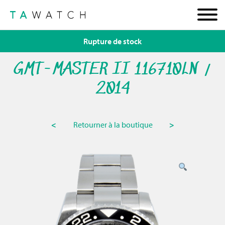
Rupture de stock
GMT-MASTER II 116710LN /
2014
<
Retourner à la boutique
>