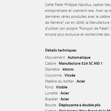
Cette Patek Philippe Nautilus, cadran ble
extraordinaire et vraiment rare. Avec sa r
dernières séries produites avec le calibr
de Genève", car en 2009, la Manufacture
d'utiliser son propre "Poinçon de Patek".
encore plus exclusive et recherchée des 
Détails techniques
Mouvement :
Automatique
Calibre :
Manufacture 324 SC AIG 1
Diamètre :
40mm
Couronne :
Vissée
Matière du boîtier :
Acier
Fond :
Visible
Lunette :
Acier
Bracelet :
Acier
Boucle :
Déployante à double plis
Cadran :
Noir trame (bleu foncé de la M