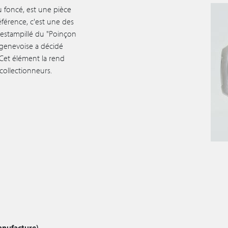
u foncé, est une pièce
éférence, c'est une des
e estampillé du "Poinçon
 genevoise a décidé
 Cet élément la rend
collectionneurs.
anufacture)