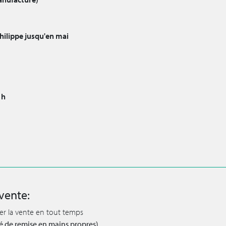
hilippe jusqu'en mai
 h
vente:
ler la vente en tout temps
lité de remise en mains propres)