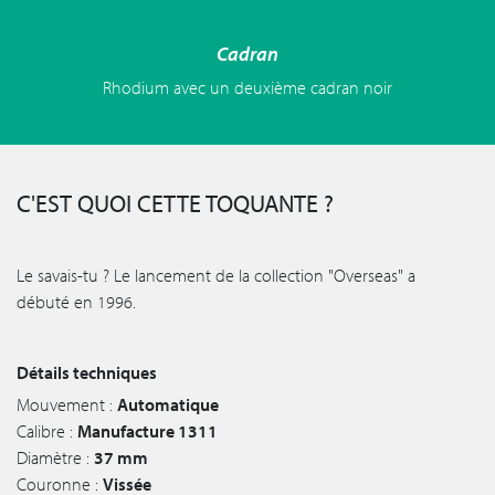
Cadran
Rhodium avec un deuxième cadran noir
C'EST QUOI CETTE TOQUANTE ?
Le savais-tu ? Le lancement de la collection "Overseas" a
débuté en 1996.
Détails techniques
Mouvement :
Automatique
Calibre :
Manufacture 1311
Diamètre :
37 mm
Couronne :
Vissée