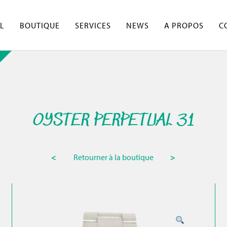
L
BOUTIQUE
SERVICES
NEWS
A PROPOS
C
OYSTER PERPETUAL 31
<
Retourner à la boutique
>