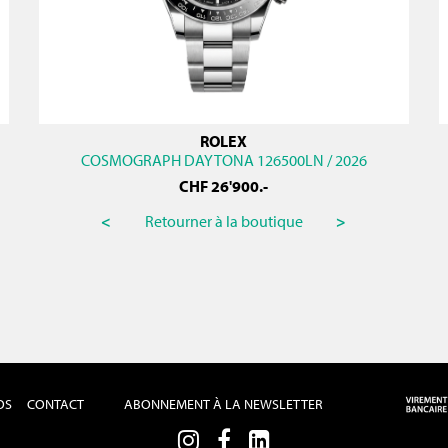
ROLEX
COSMOGRAPH DAYTONA 126500LN / 2026
CHF
26'900
.-
<
Retourner à la boutique
>
OS
CONTACT
ABONNEMENT À LA NEWSLETTER