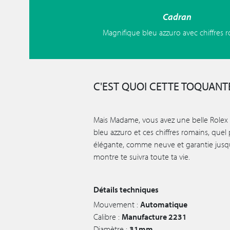
Cadran
Magnifique bleu azzuro avec chiffres 
C'EST QUOI CETTE TOQUANTE
Mais Madame, vous avez une belle Rolex 
bleu azzuro et ces chiffres romains, quel pl
élégante, comme neuve et garantie jusqu
montre te suivra toute ta vie.
Détails techniques
Mouvement :
Automatique
Calibre :
Manufacture 2231
Diamètre :
31mm