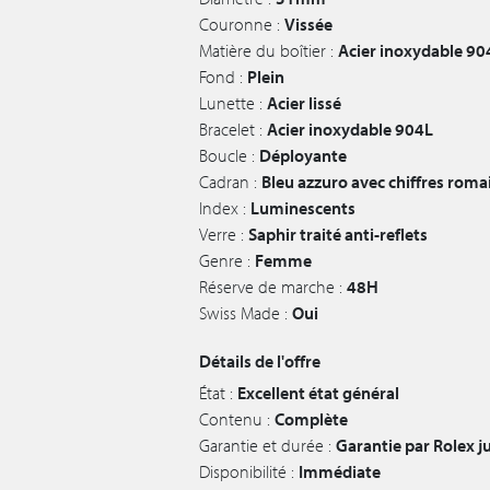
Couronne :
Vissée
Matière du boîtier :
Acier inoxydable 90
Fond :
Plein
Lunette :
Acier lissé
Bracelet :
Acier inoxydable 904L
Boucle :
Déployante
Cadran :
Bleu azzuro avec chiffres roma
Index :
Luminescents
Verre :
Saphir traité anti-reflets
Genre :
Femme
Réserve de marche :
48H
Swiss Made :
Oui
Détails de l'offre
État :
Excellent état général
Contenu :
Complète
Garantie et durée :
Garantie par Rolex 
Disponibilité :
Immédiate