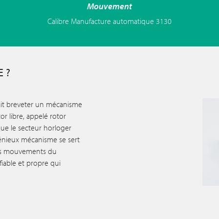
Mouvement
Calibre Manufacture automatique 3130
 ?
fait breveter un mécanisme
 libre, appelé rotor
que le secteur horloger
ngénieux mécanisme se sert
 les mouvements du
iable et propre qui