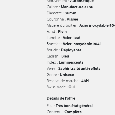
Mouvement :
Automatique
Calibre :
Manufacture 3130
Diamètre :
36mm
Couronne :
Vissée
Matière du boîtier :
Acier inoxydable 90
Fond :
Plein
Lunette :
Acier lissé
Bracelet :
Acier inoxydable 904L
Boucle :
Déployante
Cadran :
Bleu
Index :
Luminescents
Verre :
Saphir traité anti-reflets
Genre :
Unisexe
Réserve de marche :
48H
Swiss Made :
Oui
Détails de l'offre
État :
Très bon état général
Contenu :
Complète