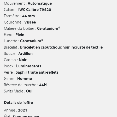
Mouvement :
Automatique
Calibre :
IWC Calibre 79420
Diamètre :
44 mm
Couronne :
Vissée
Matière du boîtier :
Ceratanium®
Fond :
Plein
Lunette :
Ceratanium®
Bracelet :
Bracelet en caoutchouc noir incrusté de textile
Boucle :
Ardillon
Cadran :
Noir
Index :
Luminescents
Verre :
Saphir traité anti-reflets
Genre :
Homme
Réserve de marche :
44H
Swiss Made :
Oui
Détails de l'offre
Année :
2021
État :
Comme neuve