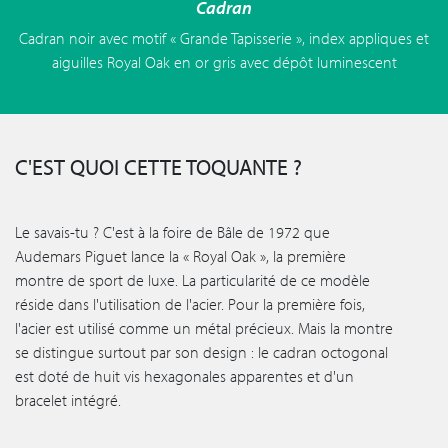
Cadran
Cadran noir avec motif « Grande Tapisserie », index appliques et
aiguilles Royal Oak en or gris avec dépôt luminescent
C'EST QUOI CETTE TOQUANTE ?
Le savais-tu ? C'est à la foire de Bâle de 1972 que
Audemars Piguet lance la « Royal Oak », la première
montre de sport de luxe. La particularité de ce modèle
réside dans l'utilisation de l'acier. Pour la première fois,
l'acier est utilisé comme un métal précieux. Mais la montre
se distingue surtout par son design : le cadran octogonal
est doté de huit vis hexagonales apparentes et d'un
bracelet intégré.