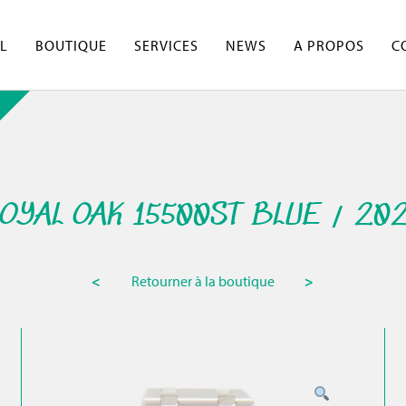
L
BOUTIQUE
SERVICES
NEWS
A PROPOS
C
OYAL OAK 15500ST BLUE / 20
<
Retourner à la boutique
>