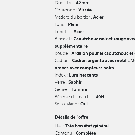
Diamètre :
42mm
Couronne :
Vissée
Matière du boîtier :
Acier
Fond :
Plein
Lunette :
Acier
Bracelet :
Caoutchouc noir et rouge avec
supplémentaire
Boucle :
Ardillon pour le caoutchouc et 
Cadran :
Cadran argenté avec motif « Még
arabes avec compteurs noirs
Index :
Luminescents
Verre :
Saphir
Genre :
Homme
Réserve de marche :
40H
Swiss Made :
Oui
Détails de l'offre
État :
Très bon état général
Contenu :
Complète