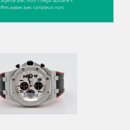
argenté avec motif « Méga Tapisserie »,
iffres arabes avec compteurs noirs