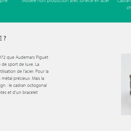
aphe
Modèle hors production avec lunette en acier
Cadran 
ch
 ?
e 1972 que Audemars Piguet
e de sport de luxe. La
lisation de l'acier. Pour la
n métal précieux. Mais la
ign : le cadran octogonal
tes et d'un bracelet