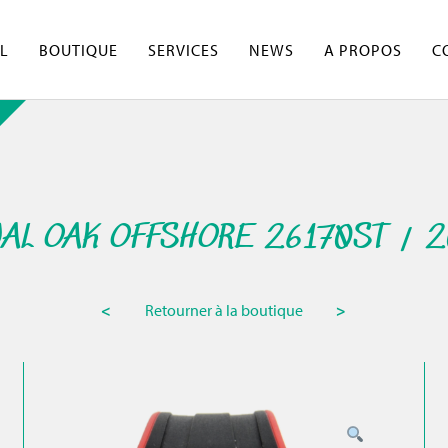
L
BOUTIQUE
SERVICES
NEWS
A PROPOS
C
AL OAK OFFSHORE 26170ST / 
<
Retourner à la boutique
>