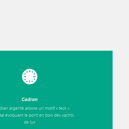
Cadran
dran argenté arbore un motif « teck »
tal évoquant le pont en bois des yachts
de lux