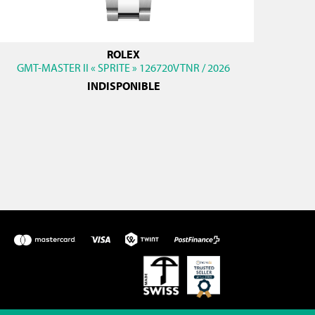
ROLEX
GMT-MASTER II « SPRITE » 126720VTNR / 2026
INDISPONIBLE