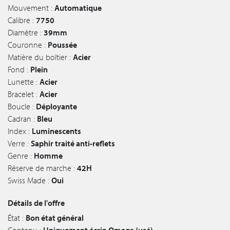
Mouvement :
Automatique
Calibre :
7750
Diamètre :
39mm
Couronne :
Poussée
Matière du boîtier :
Acier
Fond :
Plein
Lunette :
Acier
Bracelet :
Acier
Boucle :
Déployante
Cadran :
Bleu
Index :
Luminescents
Verre :
Saphir traité anti-reflets
Genre :
Homme
Réserve de marche :
42H
Swiss Made :
Oui
Détails de l'offre
État :
Bon état général
Contenu :
Uniquement écrin Omega (usé)