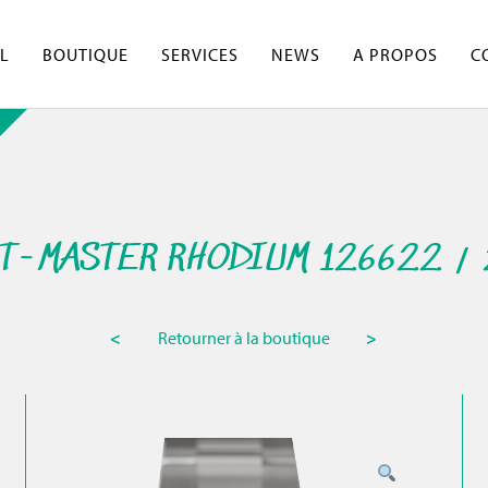
L
BOUTIQUE
SERVICES
NEWS
A PROPOS
C
T-MASTER RHODIUM 126622 /
<
Retourner à la boutique
>