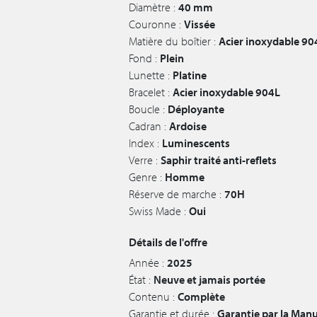
Diamètre :
40 mm
Couronne :
Vissée
Matière du boîtier :
Acier inoxydable 90
Fond :
Plein
Lunette :
Platine
Bracelet :
Acier inoxydable 904L
Boucle :
Déployante
Cadran :
Ardoise
Index :
Luminescents
Verre :
Saphir traité anti-reflets
Genre :
Homme
Réserve de marche :
70H
Swiss Made :
Oui
Détails de l'offre
Année :
2025
État :
Neuve et jamais portée
Contenu :
Complète
Garantie et durée :
Garantie par la Man