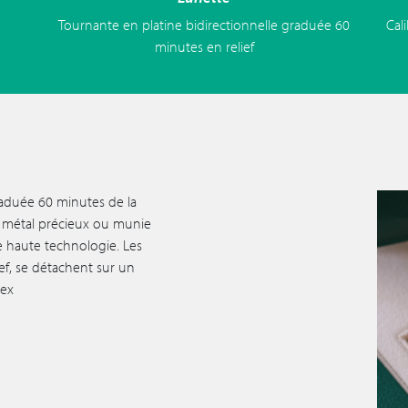
Tournante en platine bidirectionnelle graduée 60
Cal
minutes en relief
raduée 60 minutes de la
n métal précieux ou munie
 haute technologie. Les
lief, se détachent sur un
lex