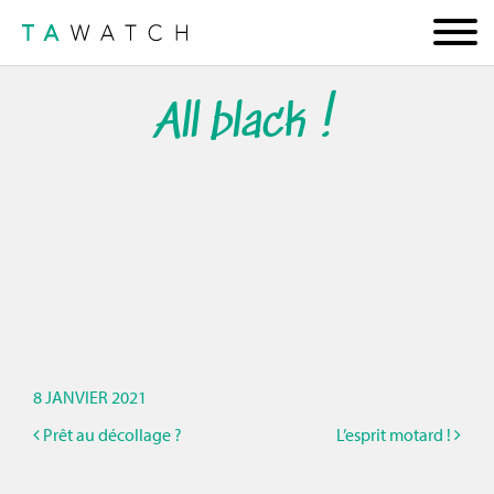
All black !
8 JANVIER 2021
Prêt au décollage ?
L’esprit motard !