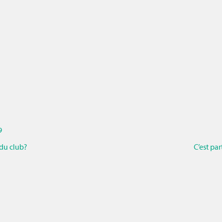
9
 du club?
C’est pa