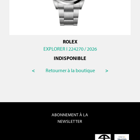
ROLEX
EXPLORER I 224270 / 2026
INDISPONIBLE
<
Retourner à la boutique
>
ABONNEMENT À LA
NEWSLETTER