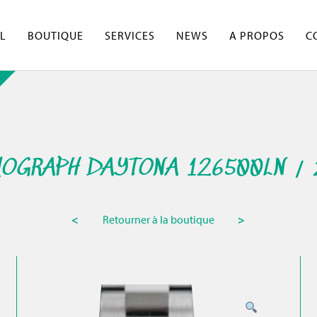
L
BOUTIQUE
SERVICES
NEWS
A PROPOS
C
OGRAPH DAYTONA 126500LN /
<
Retourner à la boutique
>