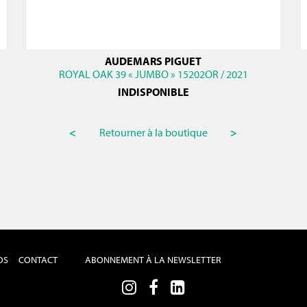
AUDEMARS PIGUET
ROYAL OAK 39 « JUMBO » 15202OR / 2021
INDISPONIBLE
<
Retourner à la boutique
>
OS
CONTACT
ABONNEMENT À LA NEWSLETTER