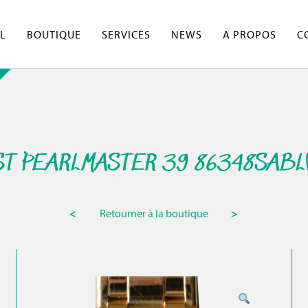
L
BOUTIQUE
SERVICES
NEWS
A PROPOS
C
T PEARLMASTER 39 86348SABL
<
Retourner à la boutique
>