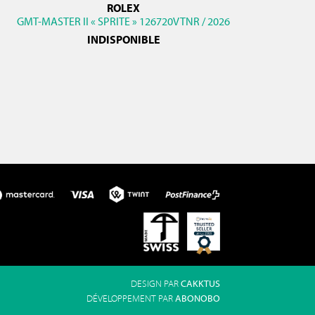
ROLEX
GMT-MASTER II « SPRITE » 126720VTNR / 2026
INDISPONIBLE
DESIGN PAR
CAKKTUS
DÉVELOPPEMENT PAR
ABONOBO