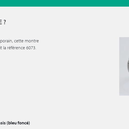
 ?
mporain, cette montre
t la référence 6073.
sis (bleu foncé)