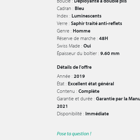
Boucle :
Déployante à double plis
Cadran :
Bleu
Index :
Luminescents
Verre :
Saphir traité anti-reflets
Genre :
Homme
Réserve de marche :
48H
Swiss Made :
Oui
Épaisseur du boîtier :
9.60 mm
Détails de l'offre
Année :
2019
État :
Excellent état général
Contenu :
Complète
Garantie et durée :
Garantie par la Manu
2021
Disponibilité :
Immédiate
Pose ta question !