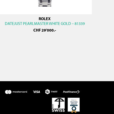
ROLEX
DATEJUST PEARLMASTER WHITE GOLD – 81339
CHF
29'000
.-