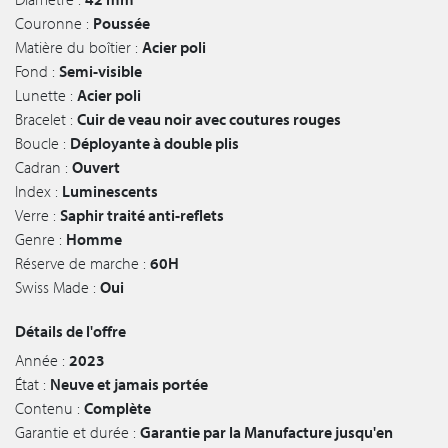
Couronne :
Poussée
Matière du boîtier :
Acier poli
Fond :
Semi-visible
Lunette :
Acier poli
Bracelet :
Cuir de veau noir avec coutures rouges
Boucle :
Déployante à double plis
Cadran :
Ouvert
Index :
Luminescents
Verre :
Saphir traité anti-reflets
Genre :
Homme
Réserve de marche :
60H
Swiss Made :
Oui
Détails de l'offre
Année :
2023
État :
Neuve et jamais portée
Contenu :
Complète
Garantie et durée :
Garantie par la Manufacture jusqu'en