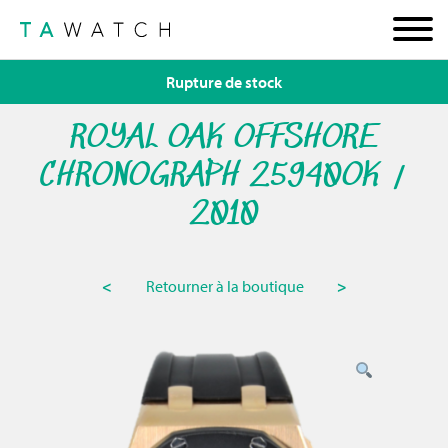
Rupture de stock
ROYAL OAK OFFSHORE
CHRONOGRAPH 25940OK /
2010
<
Retourner à la boutique
>