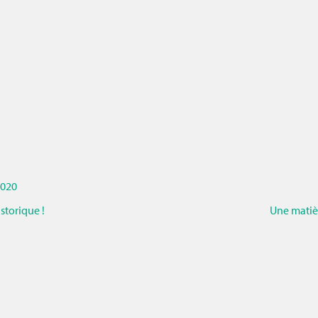
020
torique !
Une matièr