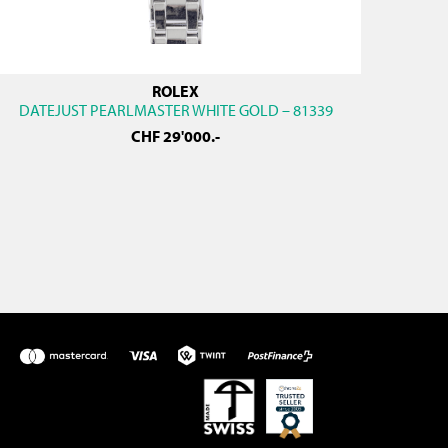
ROLEX
DATEJUST PEARLMASTER WHITE GOLD – 81339
CHF
29'000
.-