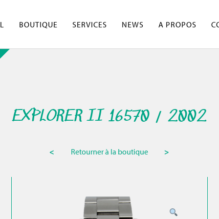
L
BOUTIQUE
SERVICES
NEWS
A PROPOS
C
EXPLORER II 16570 / 2002
<
Retourner à la boutique
>